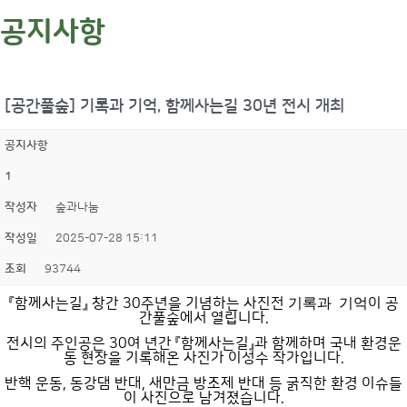
공지사항
[공간풀숲] 기록과 기억, 함께사는길 30년 전시 개최
공지사항
1
작성자
숲과나눔
작성일
2025-07-28 15:11
조회
93744
기록과 기억
『함께사는길』 창간 30주년을 기념하는 사진전
이 공
간풀숲에서 열립니다.
전시의 주인공은 30여 년간 『함께사는길』과 함께하며 국내 환경운
동 현장을 기록해온 사진가 이성수 작가입니다.
반핵 운동, 동강댐 반대, 새만금 방조제 반대 등 굵직한 환경 이슈들
이 사진으로 남겨졌습니다.