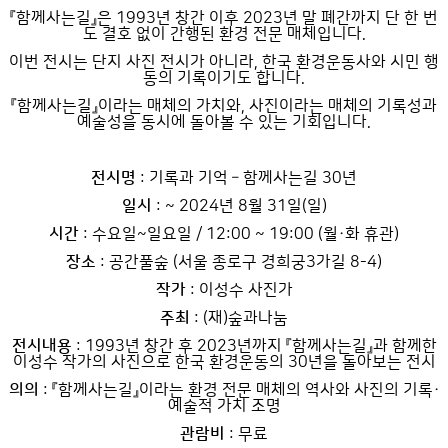
『함께사는길』은 1993년 창간 이후 2023년 말 폐간까지 단 한 번
도 결호 없이 간행된 환경 전문 매체입니다.
이번 전시는 단지 사진 전시가 아니라, 한국 환경운동사와 시민 행
동의 기록이기도 합니다.
『함께사는길』이라는 매체의 가치와, 사진이라는 매체의 기록성과
예술성을 동시에 돌아볼 수 있는 기회입니다.
전시명
: 기록과 기억 – 함께사는길 30년
일시
: ~ 2024년 8월 31일(일)
시간
: 수요일~일요일 / 12:00 ~ 19:00 (월·화 휴관)
장소
: 공간풀숲 (서울 종로구 경희궁3가길 8-4)
작가
: 이성수 사진가
주최
: (재)숲과나눔
전시내용
: 1993년 창간 후 2023년까지 『함께사는길』과 함께한
이성수 작가의 사진으로 한국 환경운동의 30년을 돌아보는 전시
의의
: 『함께사는길』이라는 환경 전문 매체의 역사와 사진의 기록·
예술적 가치 조명
관람비
: 무료