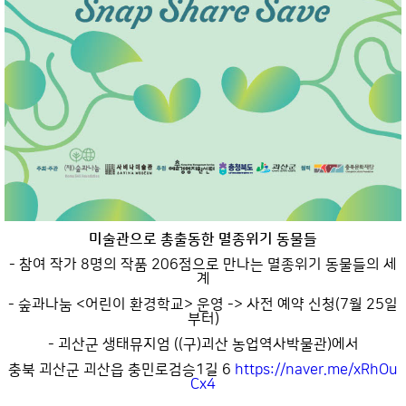
미술관으로 총출동한 멸종위기 동물들
- 참여 작가 8명의 작품 206점으로 만나는 멸종위기 동물들의 세
계
- 숲과나눔 <어린이 환경학교> 운영 -> 사전 예약 신청(7월 25일
부터)
- 괴산군 생태뮤지엄 ((구)괴산 농업역사박물관)에서
충북 괴산군 괴산읍 충민로검승1길 6
https://naver.me/xRhOu
Cx4