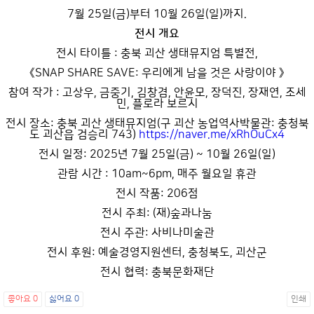
7월 25일(금)부터 10월 26일(일)까지.
전시 개요
전시 타이틀 : 충북 괴산 생태뮤지엄 특별전,
《SNAP SHARE SAVE: 우리에게 남을 것은 사랑이야 》
참여 작가 : 고상우, 금중기, 김창겸, 안윤모, 장덕진, 장재연, 조세
민, 플로라 보르시
전시 장소: 충북 괴산 생태뮤지엄(구 괴산 농업역사박물관: 충청북
도 괴산읍 검승리 743)
https://naver.me/xRhOuCx4
전시 일정: 2025년 7월 25일(금) ~ 10월 26일(일)
관람 시간 : 10am~6pm, 매주 월요일 휴관
전시 작품: 206점
전시 주최: (재)숲과나눔
전시 주관: 사비나미술관
전시 후원: 예술경영지원센터, 충청북도, 괴산군
전시 협력: 충북문화재단
좋아요
0
싫어요
0
인쇄