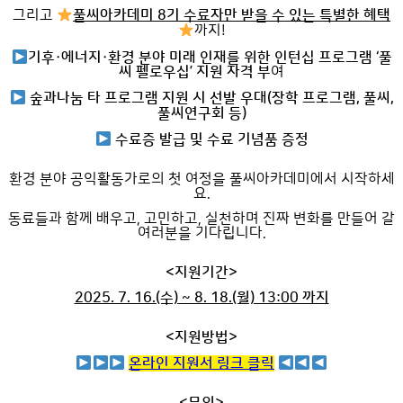
그리고
풀씨아카데미 8기 수료자만 받을 수 있는 특별한 혜택
까지!
기후·에너지·환경 분야 미래 인재를 위한 인턴십 프로그램 ‘풀
씨 펠로우십’ 지원 자격 부
여
숲과나눔 타 프로그램 지원 시 선발 우대(장학 프로그램, 풀씨,
풀씨연구회 등)
수료증 발급 및 수료 기념품 증정
환경 분야 공익활동가로의 첫 여정을 풀씨아카데미에서 시작하세
요.
동료들과 함께 배우고, 고민하고, 실천하며 진짜 변화를 만들어 갈
여러분을 기다립니다.
<지원기간>
2025. 7. 16.(수) ~ 8. 18.(월) 13:00 까지
<지원방법>
온라인 지원서 링크 클릭