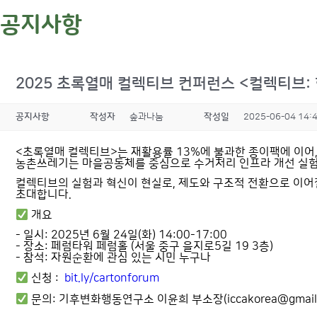
공지사항
2025 초록열매 컬렉티브 컨퍼런스 <컬렉티브: 혁
공지사항
작성자
숲과나눔
작성일
2025-06-04 14:
<초록열매 컬렉티브>는 재활용률 13%에 불과한 종이팩에 이어
농촌쓰레기는 마을공동체를 중심으로 수거처리 인프라 개선 실험
컬렉티브의 실험과 혁신이 현실로, 제도와 구조적 전환으로 이어
초대합니다.
개요
- 일시: 2025년 6월 24일(화) 14:00-17:00
- 장소: 페럼타워 페럼홀 (서울 중구 을지로5길 19 3층)
- 참석: 자원순환에 관심 있는 시민 누구나
신청 :
bit.ly/cartonforum
문의: 기후변화행동연구소 이윤희 부소장(iccakorea@gmail.