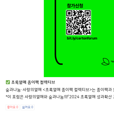
초록열매 종이팩 컬렉티브
숲과나눔·사랑의열매 <초록열매 종이팩 컬렉티브>는 종이팩과 농
*이 포럼은 사랑의열매와 숲과나눔의「2024 초록열매 성과확산
좋아요
0
싫어요
0