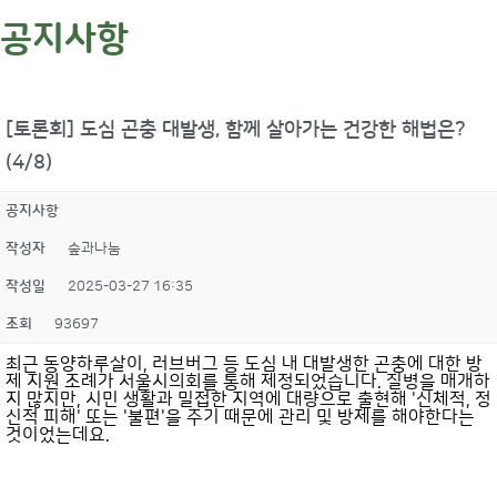
공지사항
[토론회] 도심 곤충 대발생, 함께 살아가는 건강한 해법은?
(4/8)
공지사항
작성자
숲과나눔
작성일
2025-03-27 16:35
조회
93697
최근 동양하루살이, 러브버그 등 도심 내 대발생한 곤충에 대한 방
제 지원 조례가 서울시의회를 통해 제정되었습니다. 질병을 매개하
지 많지만, 시민 생활과 밀접한 지역에 대량으로 출현해 '신체적, 정
신적 피해' 또는 '불편'을 주기 때문에 관리 및 방제를 해야한다는
것이었는데요.