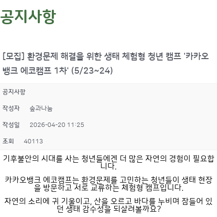
공지사항
[모집] 환경문제 해결을 위한 생태 체험형 청년 캠프 '카카오
뱅크 에코캠프 1차' (5/23~24)
공지사항
작성자
숲과나눔
작성일
2026-04-20 11:25
조회
40113
기후불안의 시대를 사는 청년들에겐 더 많은 자연의 경험이 필요합
니다.
카카오뱅크 에코캠프는 환경문제를 고민하는 청년들이 생태 현장
을 방문하고 서로 교류하는 체험형 캠프입니다.
자연의 소리에 귀 기울이고, 산을 오르고 바다를 누비며 잠들어 있
던 생태 감수성을 되살려볼까요?