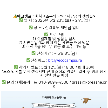
에코캠프 1회차 <소문의 낙원: 새만금의 생명들>
일 시 : 2026년 5월 23일(토) ~ 24일(일)
장 소 : 전라북도 새만금 일대
프로그램
1) 갯벌체험 및 생물종 탐사
2) 시민운동가와 함께 하는 새만금 현장 방문
3) 하제마을 팽나무 방문 및 호수 러닝 등
신청기간 : ~ 5월 8일(금)
신청링크 :
bit.ly/ecocampsura
참가자 발표 : 5월 12일(화) 18:00 / 최대 30명
*노쇼 방지를 위해 선정자에 한해 소정의 약속비 결제 후 캠프 참가
시 전액 환급 예정
문의 : (재)숲과나눔 010-9694-4500 / grass@koreashe.or
g