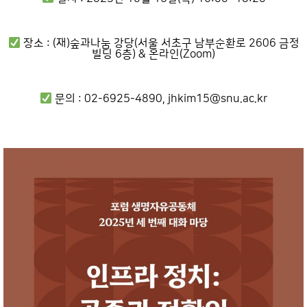
장소 : (재)숲과나눔 강당(서울 서초구 남부순환로 2606 금정
빌딩 6층) & 온라인(Zoom)
문의 : 02-6925-4890, jhkim15@snu.ac.kr