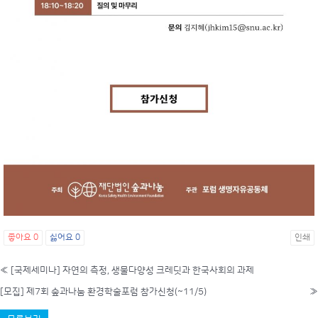
좋아요
0
싫어요
0
인쇄
«
[국제세미나] 자연의 측정, 생물다양성 크레딧과 한국사회의 과제
[모집] 제7회 숲과나눔 환경학술포럼 참가신청(~11/5)
»