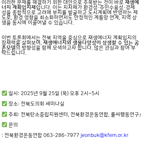
이러한 문제를 해결하기 위한 대안으로 주목받는 것이 바로
재생에
너지 계획입지제
입니다. 이는 지자체가 환경성·주민수용성·경제
성을 종합적으로 고려해 부지를 발굴하고 도시계획에 반영하는 제
도로, 환경 영향을 최소화하면서도 안정적인 계통망 연계, 지역 상
생을 동시에 이끌어낼 수 있습니다.
이번 토론회에서는 전북 지역을 중심으로 재생에너지 계획입지의
잠재력을 살펴보며,
재생에너지와 생물다양성이 상생할 수 있는 공
존모델
의 방향성을 함께 모색하고자 합니다. 많은 관심과 참여 부
탁드립니다.
 일시: 2025년 9월 25일 (목) 오후 2시~5시
 장소: 전북도의회 세미나실
 주최: 전북탄소중립지원센터, 전북환경운동연합, 풀씨행동연구
 문의
: 전북환경운동연합 063-286-7977 
jeonbuk@kfem.or.kr