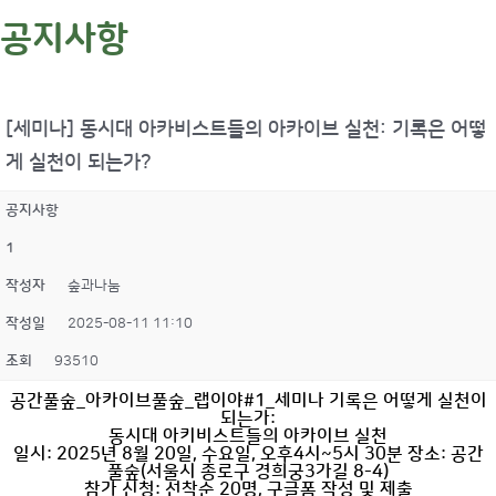
공지사항
[세미나] 동시대 아카비스트들의 아카이브 실천: 기록은 어떻
게 실천이 되는가?
공지사항
1
작성자
숲과나눔
작성일
2025-08-11 11:10
조회
93510
공간풀숲_아카이브풀숲_랩이야#1_세미나
기록은 어떻게 실천이
되는가:
동시대 아키비스트들의 아카이브 실천
일시: 2025년 8월 20일, 수요일, 오후4시~5시 30분
장소: 공간
풀숲(서울시 종로구 경희궁3가길 8-4)
참가 신청: 선착순 20명, 구글폼 작성 및 제출