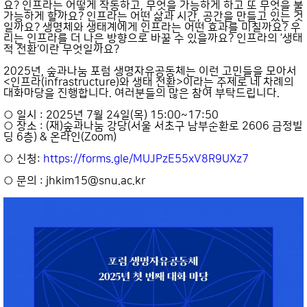
요? 인프라는 어떻게 작동하고, 무엇을 가능하게 하고 또 무엇을 불
가능하게 할까요? 인프라는 어떤 삶과 시간, 공간을 만들고 있는 것
일까요? 생명체와 생태계에게 인프라는 어떤 효과를 미칠까요? 우
리는 인프라를 더 나은 방향으로 바꿀 수 있을까요? 인프라의 ’생태
적 전환‘이란 무엇일까요?
2025년, 숲과나눔 포럼 생명자유공동체는 이런 고민들을 모아서
<인프라(infrastructure)와 생태 전환>이라는 주제로 네 차례의
대화마당을 진행합니다. 여러분들의 많은 참여 부탁드립니다.
○ 일시 : 2025년 7월 24일(목) 15:00~17:50
○ 장소 : (재)숲과나눔 강당(서울 서초구 남부순환로 2606 금정빌
딩 6층) & 온라인(Zoom)
○ 신청:
https://forms.gle/MUJPzE55xV8R9UXz7
○ 문의 : jhkim15@snu.ac.kr