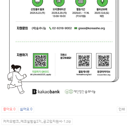
좋아요
0
싫어요
0
인쇄
카카오뱅크_에코실험실2기_공고및지원서-1.zip