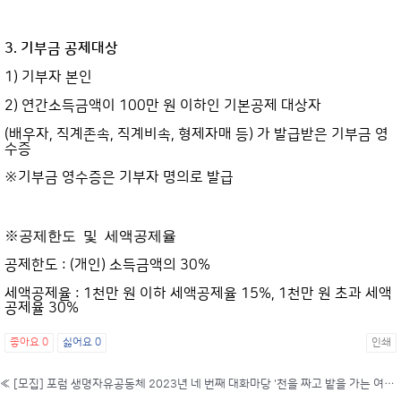
3. 기부금 공제대상
1) 기부자 본인
2) 연간소득금액이 100만 원 이하인 기본공제 대상자
(배우자, 직계존속, 직계비속, 형제자매 등) 가 발급받은 기부금 영
수증
※기부금 영수증은 기부자 명의로 발급
※
공제한도 및 세액공제율
공제한도 : (개인) 소득금액의 30%
세액공제율 : 1천만 원 이하 세액공제율 15%, 1천만 원 초과 세액
공제율 30%
좋아요
0
싫어요
0
인쇄
«
[모집] 포럼 생명자유공동체 2023년 네 번째 대화마당 '천을 짜고 밭을 가는 여성들과 커먼즈' (~12/14까지)