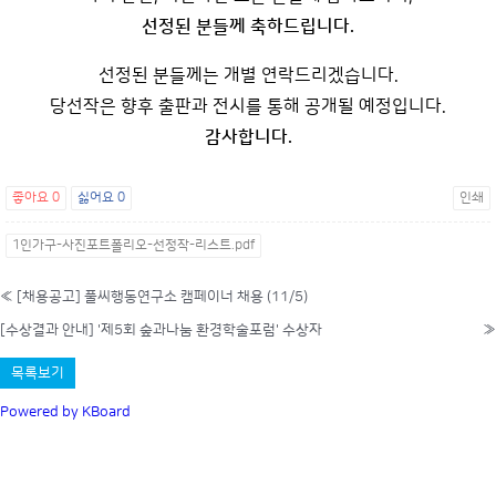
선정된 분들께 축하드립니다.
선정된 분들께는 개별 연락드리겠습니다.
당선작은 향후 출판과 전시를 통해 공개될 예정입니다.
감사합니다.
좋아요
0
싫어요
0
인쇄
1인가구-사진포트폴리오-선정작-리스트.pdf
«
[채용공고] 풀씨행동연구소 캠페이너 채용 (11/5)
[수상결과 안내] '제5회 숲과나눔 환경학술포럼' 수상자
»
목록보기
Powered by KBoard