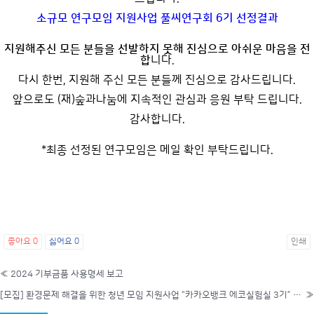
소규모 연구모임 지원사업 풀씨연구회 6기 선정결과
지원해주신 모든 분들을 선발하지 못해 진심으로 아쉬운 마음을 전
합
니다.
다시 한번, 지원해 주신 모든 분들께 진심으로 감사드립니다.
앞으로도 (재)숲과나눔에 지속적인 관심과 응원 부탁 드립니다.
감사합니다.
*최종 선정된 연구모임은 메일 확인 부탁드립니다.
좋아요
0
싫어요
0
인쇄
«
2024 기부금품 사용명세 보고
[모집] 환경문제 해결을 위한 청년 모임 지원사업 “카카오뱅크 에코실험실 3기” 모집(4/1~4/22)
»