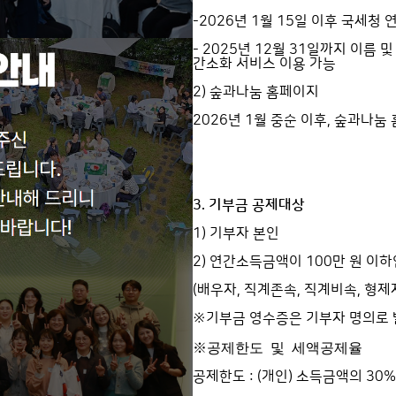
-2026년 1월 15일 이후 국세청
- 2025년 12월 31일까지 이
간소화 서비스 이용 가능
2) 숲과나눔 홈페이지
2026년 1월 중순 이후, 숲과나눔
3. 기부금 공제대상
1) 기부자 본인
2) 연간소득금액이 100만 원 이
(배우자, 직계존속, 직계비속, 형제
※기부금 영수증은 기부자 명의로
※
공제한도 및 세액공제율
공제한도 : (개인) 소득금액의 30%