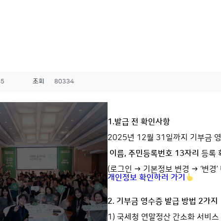
45
조회
80334
1.발급 전 확인사항
2025년 12월 31일까지 기부금
이름, 주민등록번호 13자리
등록 
(로그인 → 기본정보 변경 → ‘변경
개인정보 확인하러 가기
2. 기부금 영수증 발급 방법
2
가지
1) 국세청 연말정산 간소화 서비스