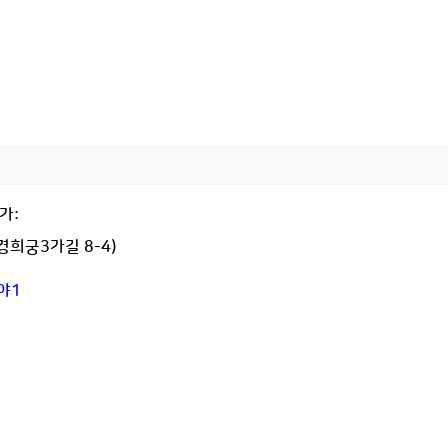
가:
경희궁3가길 8-4)
이야1