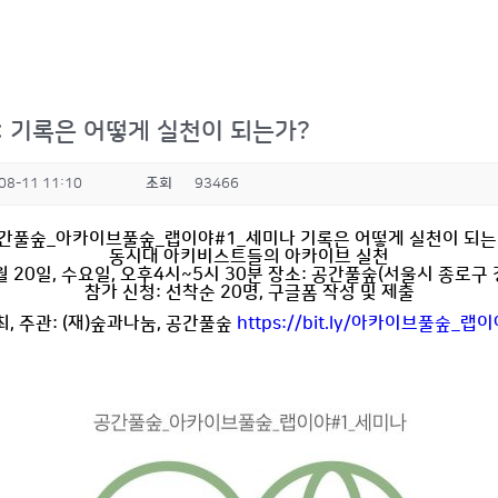
: 기록은 어떻게 실천이 되는가?
08-11 11:10
조회
93466
간풀숲_아카이브풀숲_랩이야#1_세미나
기록은 어떻게 실천이 되는
동시대 아키비스트들의 아카이브 실천
월 20일, 수요일, 오후4시~5시 30분
장소: 공간풀숲(서울시 종로구 
참가 신청: 선착순 20명, 구글폼 작성 및 제출
최, 주관: (재)숲과나눔, 공간풀숲
https://bit.ly/아카이브풀숲_랩