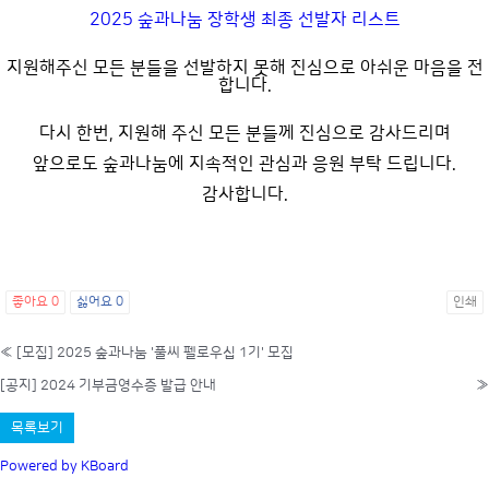
2025 숲과나눔 장학생 최종 선발자 리스트
지원해주신 모든 분들을 선발하지 못해 진심으로 아쉬운 마음을 전
합니다.
다시 한번, 지원해 주신 모든 분들께 진심으로 감사드리며
앞으로도 숲과나눔에 지속적인 관심과 응원 부탁 드립니다.
감사합니다.
좋아요
0
싫어요
0
인쇄
«
[모집] 2025 숲과나눔 '풀씨 펠로우십 1기' 모집
[공지] 2024 기부금영수증 발급 안내
»
목록보기
Powered by KBoard