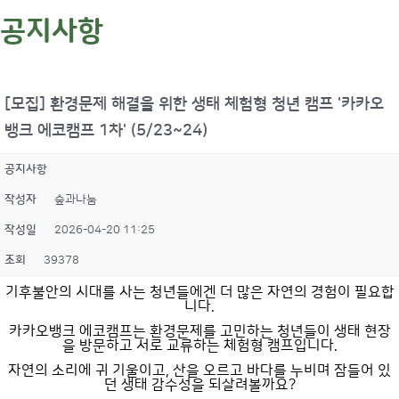
공지사항
[모집] 환경문제 해결을 위한 생태 체험형 청년 캠프 '카카오
뱅크 에코캠프 1차' (5/23~24)
공지사항
작성자
숲과나눔
작성일
2026-04-20 11:25
조회
39378
기후불안의 시대를 사는 청년들에겐 더 많은 자연의 경험이 필요합
니다.
카카오뱅크 에코캠프는 환경문제를 고민하는 청년들이 생태 현장
을 방문하고 서로 교류하는 체험형 캠프입니다.
자연의 소리에 귀 기울이고, 산을 오르고 바다를 누비며 잠들어 있
던 생태 감수성을 되살려볼까요?