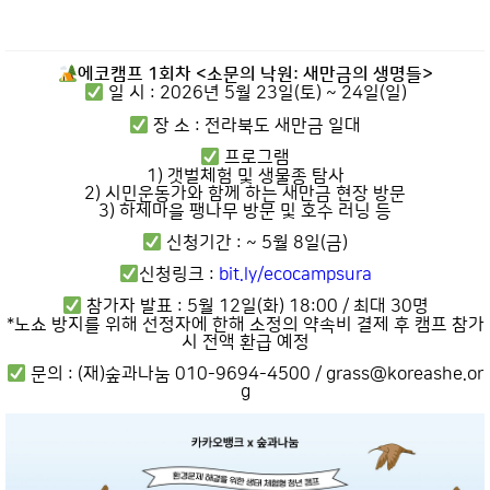
에코캠프 1회차 <소문의 낙원: 새만금의 생명들>
일 시 : 2026년 5월 23일(토) ~ 24일(일)
장 소 : 전라북도 새만금 일대
프로그램
1) 갯벌체험 및 생물종 탐사
2) 시민운동가와 함께 하는 새만금 현장 방문
3) 하제마을 팽나무 방문 및 호수 러닝 등
신청기간 : ~ 5월 8일(금)
신청링크 :
bit.ly/ecocampsura
참가자 발표 : 5월 12일(화) 18:00 / 최대 30명
*노쇼 방지를 위해 선정자에 한해 소정의 약속비 결제 후 캠프 참가
시 전액 환급 예정
문의 : (재)숲과나눔 010-9694-4500 / grass@koreashe.or
g