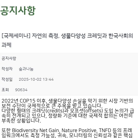
공지사항
[국제세미나] 자연의 측정, 생물다양성 크레딧과 한국사회의
과제
공지사항
작성자
숲과나눔
작성일
2025-10-02 13:44
조회
90634
2022년 COP15 이후, 생물다양성 손실을 막기 위한 시장 기반의
보전 수단이 국제적으로 큰 주목을 받고 있습니다.
다양한 형태의
크레딧
(credits)과
오프셋
(offsets) 도입 논의가 급
속히 전개되고 있으나, 정량화 기준에 대한 국제적 합의는 여전히
부족한 상황입니다.
또한
Biodiversity Net Gain
,
Nature Positive
,
TNFD
등의 프레
임워크에서도 측정 가능성, 귀속, 모니터링의 신뢰성과 같은 핵심