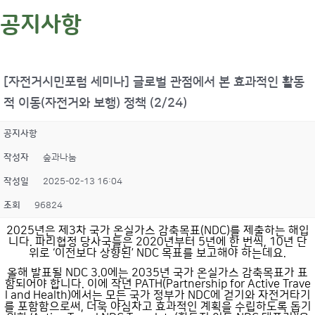
공지사항
[자전거시민포럼 세미나] 글로벌 관점에서 본 효과적인 활동
적 이동(자전거와 보행) 정책 (2/24)
공지사항
작성자
숲과나눔
작성일
2025-02-13 16:04
조회
96824
2025년은 제3차 국가 온실가스 감축목표(NDC)를 제출하는 해입
니다. 파리협정 당사국들은 2020년부터 5년에 한 번씩, 10년 단
위로 ‘이전보다 상향된’ NDC 목표를 보고해야 하는데요.
올해 발표될 NDC 3.0에는 2035년 국가 온실가스 감축목표가 표
함되어야 합니다. 이에 작년 PATH(Partnership for Active Trave
l and Health)에서는 모든 국가 정부가 NDC에 걷기와 자전거타기
를 포함함으로써, 더욱 야심차고 효과적인 계획을 수립하도록 돕기