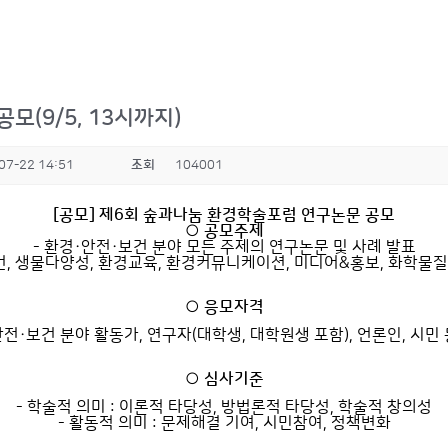
(9/5, 13시까지)
07-22 14:51
조회
104001
[공모] 제6회 숲과나눔 환경학술포럼 연구논문 공모
○ 공모주제
- 환경·안전·보건 분야 모든 주제의 연구논문 및 사례 발표
, 생물다양성, 환경교육, 환경커뮤니케이션, 미디어&홍보, 화학물질, 에
○ 응모자격
안전·보건 분야 활동가, 연구자(대학생, 대학원생 포함), 언론인, 시민
○ 심사기준
- 학술적 의미 : 이론적 타당성, 방법론적 타당성, 학술적 창의성
- 활동적 의미 : 문제해결 기여, 시민참여, 정책변화