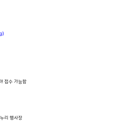
g)
야 접수 가능함
백양누리 행사장