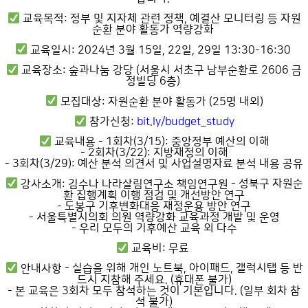
교육목적: 정부 및 지자체 관련 정책, 예결산 모니터링 등 자원
순환 분야 활동가 역량강화
교육일시: 2024년 3월 15일, 22일, 29일 13:30-16:30
교육장소: 숲과나눔 강당 (서울시 서초구 남부순환로 2606 금
정빌딩 6층)
모집대상: 자원순환 분야 활동가 (25명 내외)
참가신청:
bit.ly/budget_study
교육내용
- 1회차(3/15): 중앙정부 예산의 이해
- 2회차(3/22): 지방재정의 이해
- 3회차(3/29): 예산 분석 의견서 및 사업설명자료 분석 내용 공유
강사소개: 김수나 나라살림연구소 책임연구원
- 성북구 자원순
환 집행계획 이행 점검 및 개선방안 연구
- 도봉구 기후변화대응 재정운용 방안 연구
- 서울특별시의회 의원 역량강화 교육과정 개발 및 운영
- 우리 모두의 기후예산 교육 외 다수
교육비: 무료
안내사항
- 실습을 위해 개인 노트북, 아이패드, 갤럭시탭 등 반
드시 지참해 주세요. (휴대폰 불가)
- 본 교육은 3회차 모두 참석하는 것이 기본입니다. (일부 회차 참
석 불가)