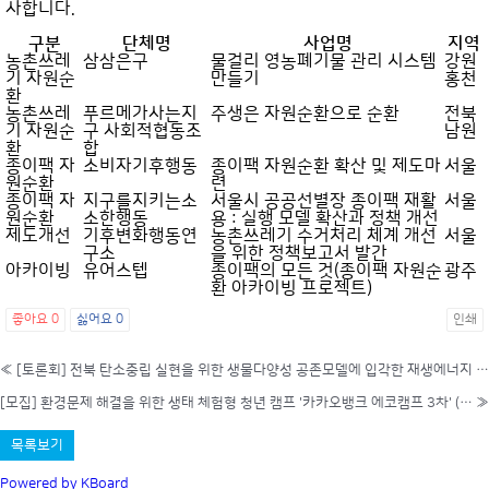
사합니다.
구분
단체명
사업명
지역
농촌쓰레
삼삼은구
물걸리 영농폐기물 관리 시스템
강원
기 자원순
만들기
홍천
환
농촌쓰레
푸르메가사는지
주생은 자원순환으로 순환
전북
기 자원순
구 사회적협동조
남원
환
합
종이팩 자
소비자기후행동
종이팩 자원순환 확산 및 제도마
서울
원순환
련
종이팩 자
지구를지키는소
서울시 공공선별장 종이팩 재활
서울
원순환
소한행동
용 : 실행 모델 확산과 정책 개선
제도개선
기후변화행동연
농촌쓰레기 수거처리 체계 개선
서울
구소
을 위한 정책보고서 발간
아카이빙
유어스텝
종이팩의 모든 것(종이팩 자원순
광주
환 아카이빙 프로젝트)
좋아요
0
싫어요
0
인쇄
«
[토론회] 전북 탄소중립 실현을 위한 생물다양성 공존모델에 입각한 재생에너지 계획입지 도입 방안
[모집] 환경문제 해결을 위한 생태 체험형 청년 캠프 '카카오뱅크 에코캠프 3차' (10/25~26)
»
목록보기
Powered by KBoard