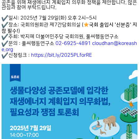
공존을 위해 재생에너지 계획입지 의무화 정책을 제안합니다. 많은
관심과 참여 부탁드립니다.
일시: 2025년 7월 29일(화) 오후 2시~5시
장소: 국회의원회관 제7간담회의실 (
국회 출입시 '신분증' 지
참 필수!
)
주최: 박지혜 더불어민주당 국회의원, 풀씨행동연구소
문의 : 풀씨행동연구소
02-6925-4891
cloudhan@koreash
e.org
신청링크 :
https://bit.ly/2025PLforRE