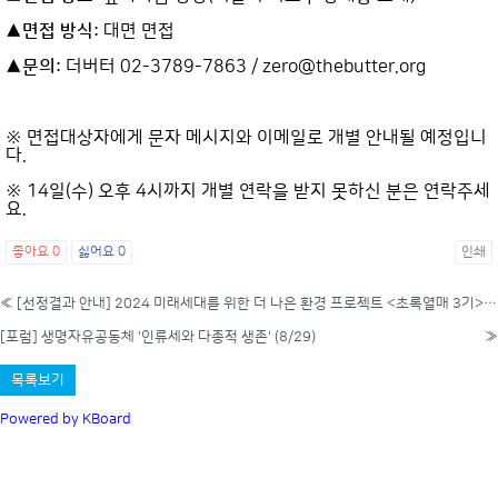
▲면접 방식:
대면 면접
▲문의:
더버터 02-3789-7863 / zero@thebutter.org
※ 면접대상자에게 문자 메시지와 이메일로 개별 안내될 예정입니
다.
※ 14일(수) 오후 4시까지 개별 연락을 받지 못하신 분은 연락주세
요.
좋아요
0
싫어요
0
인쇄
«
[선정결과 안내] 2024 미래세대를 위한 더 나은 환경 프로젝트 <초록열매 3기> 선정결과
[포럼] 생명자유공동체 '인류세와 다종적 생존' (8/29)
»
목록보기
Powered by KBoard