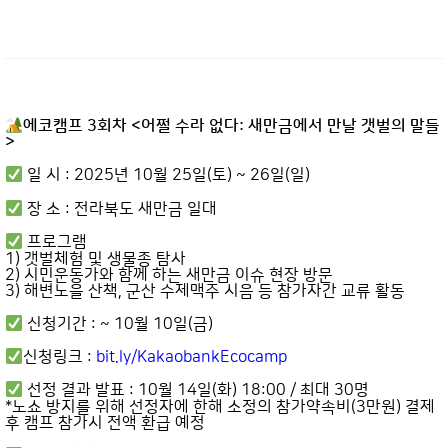
에코캠프 3회차 <어쩔 수라 없다: 새만금에서 만날 갯벌의 말들
>
일 시 : 2025년 10월 25일(토) ~ 26일(일)
장 소 : 전라북도 새만금 일대
프로그램
1) 갯벌체험 및 생물종 탐사
2) 시민운동가와 함께 하는 새만금 이슈 현장 방문
3) 해변노을 산책, 군산 수제맥주 시음 등 참가자간 교류 활동
신청기간 : ~ 10월 10일(금)
신청링크 :
bit.ly/KakaobankEcocamp
선정 결과 발표 : 10월 14일(화) 18:00 / 최대 30명
*노쇼 방지를 위해 선정자에 한해 소정의 참가약속비(3만원) 결제
후 캠프 참가시 전액 환급 예정