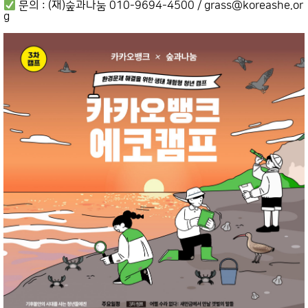
문의 : (재)숲과나눔 010-9694-4500 / grass@koreashe.or
g