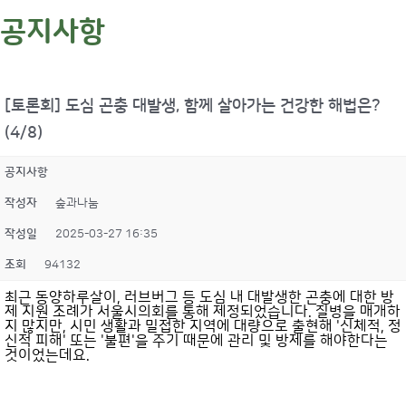
공지사항
[토론회] 도심 곤충 대발생, 함께 살아가는 건강한 해법은?
(4/8)
공지사항
작성자
숲과나눔
작성일
2025-03-27 16:35
조회
94132
최근 동양하루살이, 러브버그 등 도심 내 대발생한 곤충에 대한 방
제 지원 조례가 서울시의회를 통해 제정되었습니다. 질병을 매개하
지 많지만, 시민 생활과 밀접한 지역에 대량으로 출현해 '신체적, 정
신적 피해' 또는 '불편'을 주기 때문에 관리 및 방제를 해야한다는
것이었는데요.