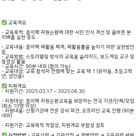
교육개요
- 교육목적: 종이팩 자원순환에 대한 시민 인식 개선 및 올바른 분
리배출 실천 유도
- 교육내용: 종이팩 재활용 체계, 재활용률을 높이기 위한 실천방안
등
- 교육방법: 스토리텔링 방식의 교육용 슬라이드, 보드게임 교구 및
동영상 활용
- 교육시간: 90분 내외 (협의 가능)
- 교육대상: 교육 참석자 연령에 맞는 교육 택 1 (유아용, 초등고학
년, 성인용)
지원개요
- 지원기간: 2025.03.17 ~ 2025.06.30
- 지원대상: 종이팩 자원순환교육을 희망하는 전국 기관/단체/모임
(최소 10명 이상)
- 지원내용: 신청기관에 전문 강사 파견, 오프라인 교육 진행 (90분
내외)
- 지원기준: 교육목적 적절성, 지원개요 부합성 검토
신청방법
- 교육신청 → 기관선정 → 개별연락 → 교육관련 세부