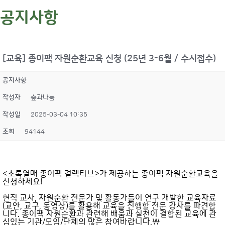
공지사항
[교육] 종이팩 자원순환교육 신청 (25년 3-6월 / 수시접수)
공지사항
작성자
숲과나눔
작성일
2025-03-04 10:35
조회
94144
<초록열매 종이팩 컬렉티브>가 제공하는 종이팩 자원순환교육을
신청하세요!
현직 교사, 자원순환 전문가 및 활동가들이 연구 개발한 교육자료
(교안, 교구, 동영상)를 활용해 교육을 진행할 전문 강사를 파견합
니다. 종이팩 자원순환과 관련해 배움과 실천이 결합된 교육에 관
심있는 기관/모임/단체의 많은 참여바랍니다.\