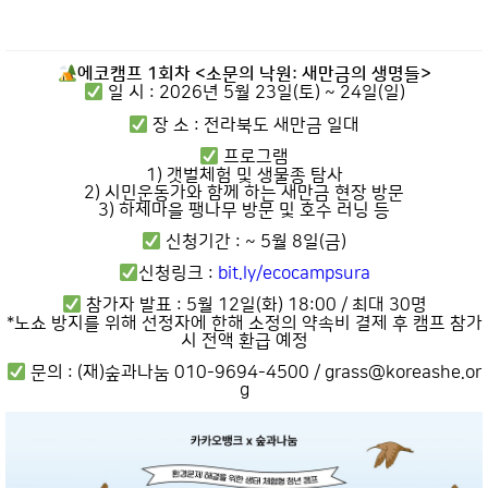
에코캠프 1회차 <소문의 낙원: 새만금의 생명들>
일 시 : 2026년 5월 23일(토) ~ 24일(일)
장 소 : 전라북도 새만금 일대
프로그램
1) 갯벌체험 및 생물종 탐사
2) 시민운동가와 함께 하는 새만금 현장 방문
3) 하제마을 팽나무 방문 및 호수 러닝 등
신청기간 : ~ 5월 8일(금)
신청링크 :
bit.ly/ecocampsura
참가자 발표 : 5월 12일(화) 18:00 / 최대 30명
*노쇼 방지를 위해 선정자에 한해 소정의 약속비 결제 후 캠프 참가
시 전액 환급 예정
문의 : (재)숲과나눔 010-9694-4500 / grass@koreashe.or
g