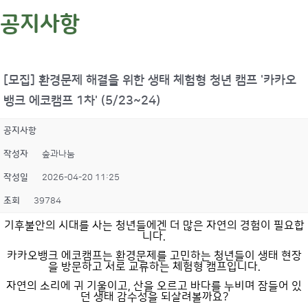
공지사항
[모집] 환경문제 해결을 위한 생태 체험형 청년 캠프 '카카오
뱅크 에코캠프 1차' (5/23~24)
공지사항
작성자
숲과나눔
작성일
2026-04-20 11:25
조회
39784
기후불안의 시대를 사는 청년들에겐 더 많은 자연의 경험이 필요합
니다.
카카오뱅크 에코캠프는 환경문제를 고민하는 청년들이 생태 현장
을 방문하고 서로 교류하는 체험형 캠프입니다.
자연의 소리에 귀 기울이고, 산을 오르고 바다를 누비며 잠들어 있
던 생태 감수성을 되살려볼까요?