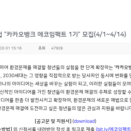
“카카오뱅크 에코임팩트 1기” 모집(4/1~4/14)
03-31 15:16
조회
47928
하여 환경문제를 해결할 청년들의 실험을 한 단계 확장하는
‘카카오뱅
 2030세대는 그 영향을 직접적으로 받는 당사자인 동시에 변화를
나의 아이디어는 세상을 바꾸는 실험이 되고, 이러한 실험들이 모여
적인 아이디어를 가진 청년들이 환경문제 해결의 주체로 성장할 수 
디어를 한층 더 발전시키고 확장하여, 환경문제의 새로운 해법으로 
환경문제 해결에 도전하고 싶은 청년들의 많은 관심과 지원을 바랍니다
[공고문 및 지원서]
(
download
)
수방법]
위 신청서를 내려받아 작성 후 링크로 제출
(bit.ly/에코임팩