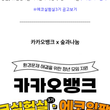
※에코실험실3기 공고보기
____________________________________