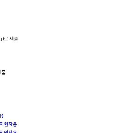
rg)로 제출
제출
가)
규지원자용
존지원자용