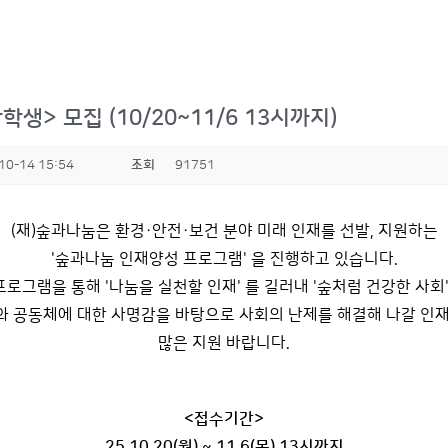
생> 모집 (10/20~11/6 13시까지)
10-14 15:54
조회
91751
(재)숲과나눔은 환경·안전·보건 분야 미래 인재를 선발, 지원하는
'숲과나눔 인재양성 프로그램' 을 진행하고 있습니다.
로그램을 통해 '나눔을 실천할 인재' 를 길러내 '숲처럼 건강한 사회'
 공동체에 대한 사명감을 바탕으로 사회의 난제를 해결해 나갈 인
많은 지원 바랍니다.
<접수기간>
25.10.20(월) ~ 11.6(목) 13시까지