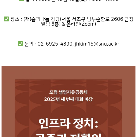
장소 : (재)숲과나눔 강당(서울 서초구 남부순환로 2606 금정
빌딩 6층) & 온라인(Zoom)
문의 : 02-6925-4890, jhkim15@snu.ac.kr