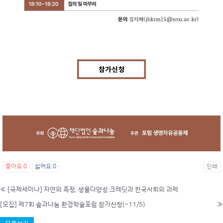
좋아요
0
싫어요
0
인쇄
«
[국제세미나] 자연의 측정, 생물다양성 크레딧과 한국사회의 과제
[모집] 제7회 숲과나눔 환경학술포럼 참가신청(~11/5)
»