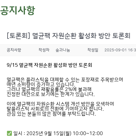
공지사항
[토론회] 멸균팩 자원순환 활성화 방안 토론회
공지사항
작성자
숲과나눔
작성일
2025-09-01 16:
9/15 멸균팩 자원순환 활성화 방안 토론회
멸균팩은 플라스틱을 대체할 수 있는 포장재로 주목받으며
매년 소비량이 증가하고 있습니다.
그러나 멸균팩의 재활용률은 2%에 불과해
진정한 대안으로 보기에는 한계가 있습니다.
이에 멸균팩의 자원순환 시스템 개선 방안을 모색하여
탈플라스틱 사회로의 전환에 기여하고자 합니다.
관심 있는 분들의 많은 참여를 부탁드립니다.
일시 : 2025년 9월 15일(월) 10:00~12:00