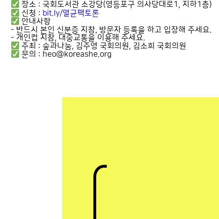
장소 : 국회도서관 소강당(영등포구 의사당대로1, 지하1층)
신청 :
bit.ly/멸균팩토론
안내사항
- 반드시 본인 신분증 지참, 방문자 등록을 하고 입장해 주세요.
- 개인컵 지참, 대중교통을 이용해 주세요.
주최 : 숲과나눔, 김주영 국회의원, 김소희 국회의원
문의 : heo@koreashe.org