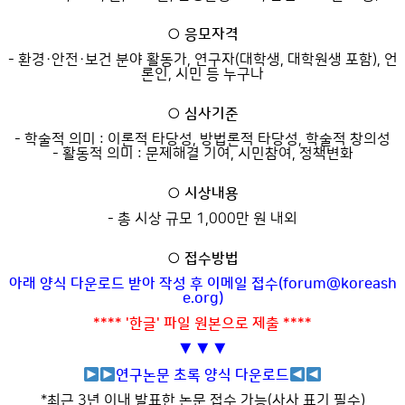
○ 응모자격
- 환경·안전·보건 분야 활동가, 연구자(대학생, 대학원생 포함), 언
론인, 시민 등 누구나
○ 심사기준
- 학술적 의미 : 이론적 타당성, 방법론적 타당성, 학술적 창의성
- 활동적 의미 : 문제해결 기여, 시민참여, 정책변화
○ 시상내용
- 총 시상 규모 1,000만 원 내외
○ 접수방법
아래 양식 다운로드 받아 작성 후 이메일 접수(forum@koreash
e.org)
**** '한글' 파일 원본으로 제출 ****
▼ ▼ ▼
연구논문 초록 양식 다운로드
*최근 3년 이내 발표한 논문 접수 가능(사사 표기 필수)