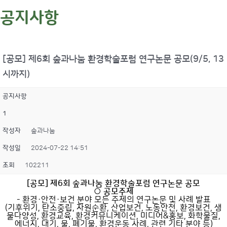
공지사항
[공모] 제6회 숲과나눔 환경학술포럼 연구논문 공모(9/5, 13
시까지)
공지사항
1
작성자
숲과나눔
작성일
2024-07-22 14:51
조회
102211
[공모] 제6회 숲과나눔 환경학술포럼 연구논문 공모
○ 공모주제
- 환경·안전·보건 분야 모든 주제의 연구논문 및 사례 발표
(기후위기, 탄소중립, 자원순환, 산업보건, 노동안전, 환경보건, 생
물다양성, 환경교육, 환경커뮤니케이션, 미디어&홍보, 화학물질,
에너지, 대기, 물, 폐기물, 환경운동 사례, 관련 기타 분야 등)