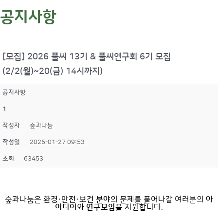
공지사항
[모집] 2026 풀씨 13기 & 풀씨연구회 6기 모집
(2/2(월)~20(금) 14시까지)
공지사항
1
작성자
숲과나눔
작성일
2026-01-27 09:53
조회
63453
숲과나눔은
환경·안전·보건 분야
의 문제를 풀어나갈 여러분의
아
이디어
와
연구모임
을 지원합니다.