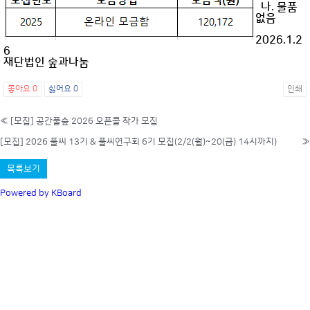
나. 물품
없음
2026.1.2
6
재단법인 숲과나눔
좋아요
0
싫어요
0
인쇄
«
[모집] 공간풀숲 2026 오픈콜 작가 모집
[모집] 2026 풀씨 13기 & 풀씨연구회 6기 모집(2/2(월)~20(금) 14시까지)
»
목록보기
Powered by KBoard