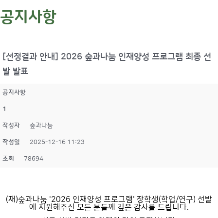
공지사항
[선정결과 안내] 2026 숲과나눔 인재양성 프로그램 최종 선
발 발표
공지사항
1
작성자
숲과나눔
작성일
2025-12-16 11:23
조회
78694
(재)숲과나눔 '2026 인재양성 프로그램' 장학생(학업/연구) 선발
에 지원해주신 모든 분들께 깊은 감사를 드립니다.