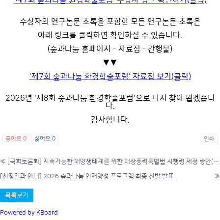
'제7회 숲과나눔 환경학술포럼' 수상자 명단 확인하기(클릭)
수상자의 연구논문 초록을 포함한 모든 연구논문 초록은
아래 링크를 클릭하면 확인하실 수 있습니다.
(숲과나눔 홈페이지 - 자료집 - 간행물)
▼▼
'제7회 숲과나눔 환경학술포럼' 자료집 보기(클릭)
2026년 '제8회 숲과나눔 환경학술포럼'으로 다시 찾아 뵙겠습니
다.
감사합니다.
좋아요
0
싫어요
0
인쇄
«
[국회토론회] 지속가능한 해양생태계를 위한 해상풍력특별법 시행령 제정 방안(11/17)
[선정결과 안내] 2026 숲과나눔 인재양성 프로그램 최종 선발 발표
»
목록보기
Powered by KBoard