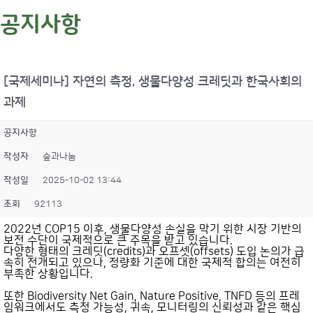
공지사항
[국제세미나] 자연의 측정, 생물다양성 크레딧과 한국사회의
과제
공지사항
작성자
숲과나눔
작성일
2025-10-02 13:44
조회
92113
2022년 COP15 이후, 생물다양성 손실을 막기 위한 시장 기반의
보전 수단이 국제적으로 큰 주목을 받고 있습니다.
다양한 형태의
크레딧
(credits)과
오프셋
(offsets) 도입 논의가 급
속히 전개되고 있으나, 정량화 기준에 대한 국제적 합의는 여전히
부족한 상황입니다.
또한
Biodiversity Net Gain
,
Nature Positive
,
TNFD
등의 프레
임워크에서도 측정 가능성, 귀속, 모니터링의 신뢰성과 같은 핵심