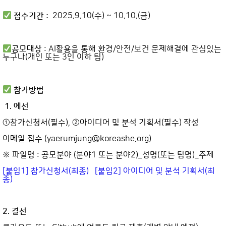
접수기간 :
2025.9.10(수) ~ 10.10.(금)
공모대상
: AI활용을 통해 환경/안전/보건 문제해결에 관심있는
누구나(개인 또는 3인 이하 팀)
참가방법
1. 예선
①참가신청서(필수), ②아이디어 및 분석 기획서(필수) 작성
이메일 접수 (yaerumjung@koreashe.org)
※ 파일명 : 공모분야 (분야1 또는 분야2)_성명(또는 팀명)_주제
[붙임1] 참가신청서(최종)
[붙임2] 아이디어 및 분석 기획서(최
종)
2. 결선