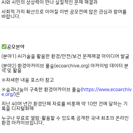
AI와 시민의 상상력이 만나 실질적인 문제 해결과
사회적 가치 확산으로 이어질 이번 공모전에 많은 관심과 참여를
바랍니다.
공모분야
(분야1) AI기술을 활용한 환경/안전/보건 문제해결 아이디어 발굴
(분야2) 환경아카이브 풀숲(ecoarchive.org) 아카이빙 데이터 분
석 및 활용
※자세한 내용 포스터 참고
※숲과나눔이 구축한 환경아카이브 풀숲(
https://www.ecoarchiv
e.org/
)은
지난 40여 년간 환경단체 자료를 비롯해 약 10만 건에 달하는 기
록을 디지털화해
누구나 무료로 열람·활용할 수 있도록 공개한 국내 최초의 온라인
환경 아카이브입니다.