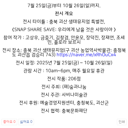
7월 25일(금)부터 10월 26일(일)까지.
전시 개요
전시 타이틀 : 충북 괴산 생태뮤지엄 특별전,
《SNAP SHARE SAVE: 우리에게 남을 것은 사랑이야 》
참여 작가 : 고상우, 금중기, 김창겸, 안윤모, 장덕진, 장재연, 조세
민, 플로라 보르시
전시 장소: 충북 괴산 생태뮤지엄(구 괴산 농업역사박물관: 충청북
도 괴산읍 검승리 743)
https://naver.me/xRhOuCx4
전시 일정: 2025년 7월 25일(금) ~ 10월 26일(일)
관람 시간 : 10am~6pm, 매주 월요일 휴관
전시 작품: 206점
전시 주최: (재)숲과나눔
전시 주관: 사비나미술관
전시 후원: 예술경영지원센터, 충청북도, 괴산군
전시 협력: 충북문화재단
좋아요
0
싫어요
0
인쇄