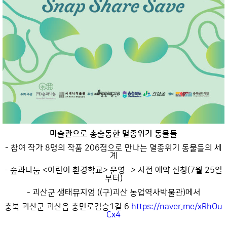
미술관으로 총출동한 멸종위기 동물들
- 참여 작가 8명의 작품 206점으로 만나는 멸종위기 동물들의 세
계
- 숲과나눔 <어린이 환경학교> 운영 -> 사전 예약 신청(7월 25일
부터)
- 괴산군 생태뮤지엄 ((구)괴산 농업역사박물관)에서
충북 괴산군 괴산읍 충민로검승1길 6
https://naver.me/xRhOu
Cx4