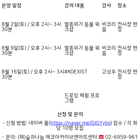
운영 일정
강의 내용
강사
장소
8월 2일(토) / 오후 2시~ 3시
멸종위기 동물 워
비코리
전시장 현
30분
크샵
움
장
8월 9일(토) / 오후 2시~ 3시
멸종위기 동물 워
비코리
전시장 현
30분
크샵
움
장
8월 16일(토) / 오후 2시~ 3시
#KOEXIST
고상우
전시장 현
30분
장
드로잉 체험 프로
그램
신청 및 문의
- 신청 방법: 네이버 폼
(
https://naver.me/GlGYvjjo
) 접수 / 각 회
당 10명 모집
- 문의: (재)숲과나눔 에코아카이브앤아트센터
02-6959-961