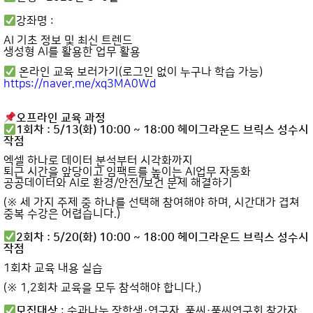
강좌명 :
AI 기초 정보 및 최신 트렌드
생성형 AI를 활용한 업무 활용
온라인 교육 보러가기(로그인 없이 누구나 학습 가능)
https://naver.me/xq3MA0Wd
오프라인 교육 과정
1회차 : 5/13(화) 10:00 ~ 18:00 헤이그라운드 브릭스 성수시
작점
엑셀 하나로 데이터 분석부터 시각화까지
퇴근 시간을 앞당이고 임팩트를 높이는 AI업무 자동화
공공데이터와 AI로 환경/안전/보건 문제 해결하기
(※ 세 가지 주제 중 하나를 선택해 참여해야 하며, 시간대가 겹쳐
중복 수강은 어렵습니다.)
2회차 : 5/20(화) 10:00 ~ 18:00 헤이그라운드 브릭스 성수시
작점
1회차 교육 내용 실습
(※ 1,2회차 교육을 모두 참석해야 합니다.)
모집대상
: 숲과나눔 장학생·연구자, 풀씨·풀씨연구회 참가자