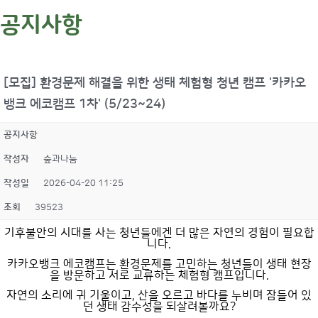
공지사항
[모집] 환경문제 해결을 위한 생태 체험형 청년 캠프 '카카오
뱅크 에코캠프 1차' (5/23~24)
공지사항
작성자
숲과나눔
작성일
2026-04-20 11:25
조회
39523
기후불안의 시대를 사는 청년들에겐 더 많은 자연의 경험이 필요합
니다.
카카오뱅크 에코캠프는 환경문제를 고민하는 청년들이 생태 현장
을 방문하고 서로 교류하는 체험형 캠프입니다.
자연의 소리에 귀 기울이고, 산을 오르고 바다를 누비며 잠들어 있
던 생태 감수성을 되살려볼까요?