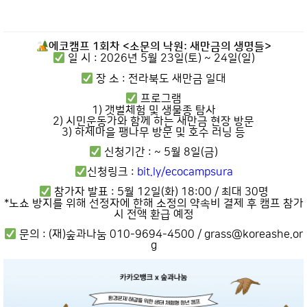
에코캠프 1회차 <소문의 낙원: 새만금의 생명들>
일 시 : 2026년 5월 23일(토) ~ 24일(일)
장 소 : 전라북도 새만금 일대
프로그램
1) 갯벌체험 및 생물종 탐사
2) 시민운동가와 함께 하는 새만금 현장 방문
3) 하제마을 팽나무 방문 및 호수 러닝 등
신청기간 : ~ 5월 8일(금)
신청링크 :
bit.ly/ecocampsura
참가자 발표 : 5월 12일(화) 18:00 / 최대 30명
*노쇼 방지를 위해 선정자에 한해 소정의 약속비 결제 후 캠프 참가
시 전액 환급 예정
문의 : (재)숲과나눔 010-9694-4500 / grass@koreashe.or
g