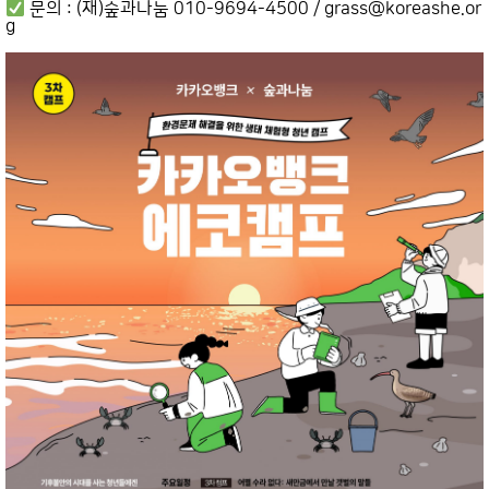
문의 : (재)숲과나눔 010-9694-4500 / grass@koreashe.or
g