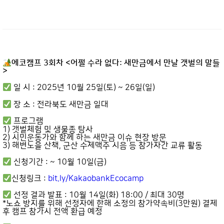
에코캠프 3회차 <어쩔 수라 없다: 새만금에서 만날 갯벌의 말들
>
일 시 : 2025년 10월 25일(토) ~ 26일(일)
장 소 : 전라북도 새만금 일대
프로그램
1) 갯벌체험 및 생물종 탐사
2) 시민운동가와 함께 하는 새만금 이슈 현장 방문
3) 해변노을 산책, 군산 수제맥주 시음 등 참가자간 교류 활동
신청기간 : ~ 10월 10일(금)
신청링크 :
bit.ly/KakaobankEcocamp
선정 결과 발표 : 10월 14일(화) 18:00 / 최대 30명
*노쇼 방지를 위해 선정자에 한해 소정의 참가약속비(3만원) 결제
후 캠프 참가시 전액 환급 예정