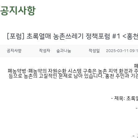
공지사항
[포럼] 초록열매 농촌쓰레기 정책포럼 #1 <
공지사항
작성자
숲과나눔
작성일
2025-03-11 09:
폐
폐농약병·폐농약의 자원순환 시스템 구축은 농촌 지역 환경과 주
등으로 농촌의 고질적인 문제로 남아 있습니다. 홍천 주민과 기
- 제목: 초
-