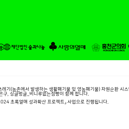
기(농촌에서 발생하는 생활폐기물 및 영농폐기물) 자원순환 시스템
은구, 싱글벙글_비니루없는점빵이 함께 합니다.
024 초록열매 성과확산 프로젝트」 사업으로 진행됩니다.