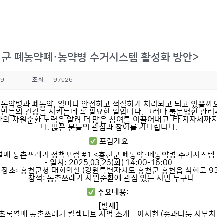
홍천군 폐농약폐·농약병 수거시스템 활성화 방안>
19
조회
97026
농약병과 폐농약, 얼마나 안전하고 적절하게 처리되고 되고 있을까
민들의 건강을 지키는데 꼭 필요한 일입니다. 그러나 불문명한 관리
관의 자원순환 노력을 알려 더 많은 참여를 이끌어내고, 타 지자체
다. 많은 분들의 관심과 참여를 기다립니다.
포럼개요
록열매 농촌쓰레기 정책포럼 #1 <홍천군 폐농약·폐농약병 수거시스템
- 일시: 2025.03.25(화) 14:00-16:00
- 장소: 홍천군청 대회의실 (강원특별자치도 홍천군 홍천읍 석화로 93
- 참석: 농촌쓰레기 자원순환에 관심 있는 시민 누구나
주요내용:
[발제]
 초록열매 농촌쓰레기 컬렉티브 사업 소개 - 이지현 (숲과나눔 사무처