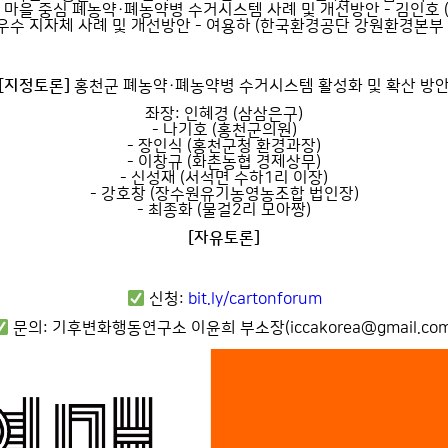
리 마을 중심 폐농약·폐농약병 수거시스템 사례 및 개선방안 - 김인호 
 우수 지자체 사례 및 개선방안 - 여용하 (한국환경공단 강원환경본부
[지정토론]
홍천군 폐농약·폐농약병 수거시스템 활성화 및 확산 방
좌장: 인혜경 (삼삼은구)
- 나기호 (홍천군의원)
- 장인식 (홍천군청 환경과장)
- 이창규 (화촌농협 경제상무)
- 신성재 (서석면 수하1리 이장)
- 강호창 (장수원유기농영농조합 법인장)
- 최종화 (물걸2리 모아짱)
[자유토론]
신청:
bit.ly/cartonforum
문의: 기후변화행동연구소 이윤희 부소장(iccakorea@gmail.com