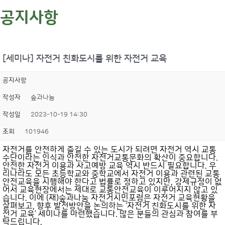
공지사항
[세미나] 자전거 친화도시를 위한 자전거 교육
공지사항
작성자
숲과나눔
작성일
2023-10-19 14:30
조회
101946
자전거를 안전하게 즐길 수 있는 도시가 되려면 자전거 역시 교통
수단이라는 인식과 안전한 자전거교통문화의 확산이 중요합니다.
안전한 자전거 이용과 사고예방 교육 역시 반드시 필요합니다. 우
리나라도 모든 초등학교와 중학교에서 자전거 이용과 관련된 교통
안전교육을 시행해야 한다고 법률로 정하고 있지만, 강제규정이 없
어서 교육현장에서는 제대로 교통안전교육이 이루어지지 않고 있
습니다. 이에 (재)숲과나눔 자전거시민포럼은 자전거 교육현황을
살펴보고, 향후 발전방안을 논의하는 ‘자전거 친화도시를 위한 자
전거 교육’ 세미나를 마련했습니다. 많은 분들의 관심과 참여를 부
탁드립니다.