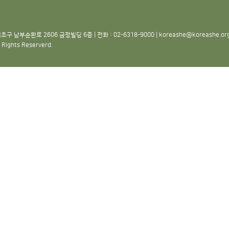
초구 남부순환로 2606 금정빌딩 6층 | 전화 : 02-6318-9000 | koreashe@koreashe.o
 Rights Reserverd.