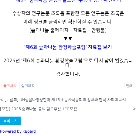
'제6회 숲과나눔 환경학술포럼' 수상자 명단 확인하기
수상자의 연구논문 초록을 포함한 모든 연구논문 초록은
아래 링크를 클릭하면 확인하실 수 있습니다.
(숲과나눔 홈페이지 - 자료집 - 간행물)
▼▼
'제6회 숲과나눔 환경학술포럼' 자료집 보기
2024년 '제6회 숲과나눔 환경학술포럼'으로 다시 찾아 뵙겠습니
다.
감사합니다.
좋아요
0
싫어요
0
인쇄
«
[토론회] UN생물다양성협약 제16차 당사국총회의 성과와 한국 사회의 과제
[모집] 2025 숲과나눔 '풀씨 펠로우십 1기' 모집
»
목록보기
Powered by KBoard