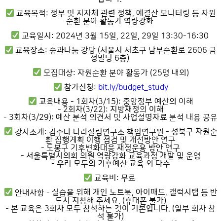
교육목적: 정부 및 지자체 관련 정책, 예결산 모니터링 등 자원
순환 분야 활동가 역량강화
교육일시: 2024년 3월 15일, 22일, 29일 13:30-16:30
교육장소: 숲과나눔 강당 (서울시 서초구 남부순환로 2606 금
정빌딩 6층)
모집대상: 자원순환 분야 활동가 (25명 내외)
참가신청:
bit.ly/budget_study
교육내용
- 1회차(3/15): 중앙정부 예산의 이해
- 2회차(3/22): 지방재정의 이해
- 3회차(3/29): 예산 분석 의견서 및 사업설명자료 분석 내용 공유
강사소개: 김수나 나라살림연구소 책임연구원
- 성북구 자원순
환 집행계획 이행 점검 및 개선방안 연구
- 도봉구 기후변화대응 재정운용 방안 연구
- 서울특별시의회 의원 역량강화 교육과정 개발 및 운영
- 우리 모두의 기후예산 교육 외 다수
교육비: 무료
안내사항
- 실습을 위해 개인 노트북, 아이패드, 갤럭시탭 등 반
드시 지참해 주세요. (휴대폰 불가)
- 본 교육은 3회차 모두 참석하는 것이 기본입니다. (일부 회차 참
석 불가)